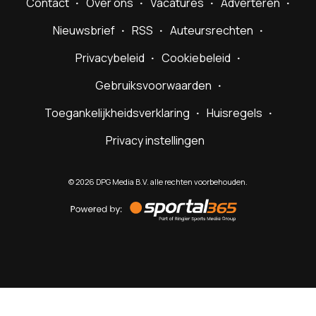
Contact
Over ons
Vacatures
Adverteren
Nieuwsbrief
RSS
Auteursrechten
Privacybeleid
Cookiebeleid
Gebruiksvoorwaarden
Toegankelijkheidsverklaring
Huisregels
Privacy instellingen
©
2026
DPG Media B.V. alle rechten voorbehouden.
Powered
by
Sportal365