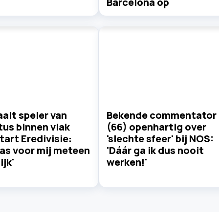
Barcelona op
alt speler van
Bekende commentator
us binnen vlak
(66) openhartig over
tart Eredivisie:
'slechte sfeer' bij NOS:
as voor mij meteen
'Dáár ga ik dus nooit
ijk'
werken!'