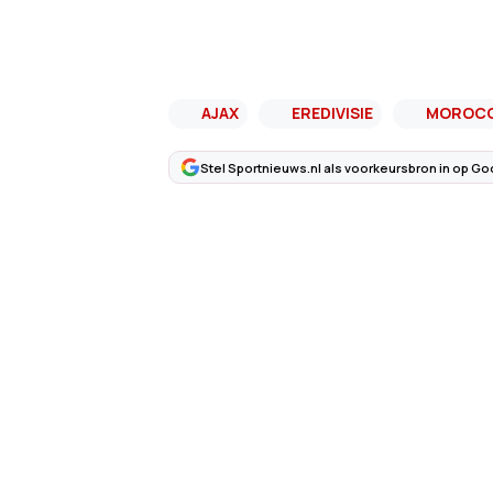
AJAX
EREDIVISIE
MOROC
Stel Sportnieuws.nl als voorkeursbron in op Go