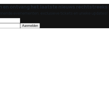
n en ontvang het laatste nieuws rechtstreeks i
nnende evenementen, exclusieve tickets en unieke updates!