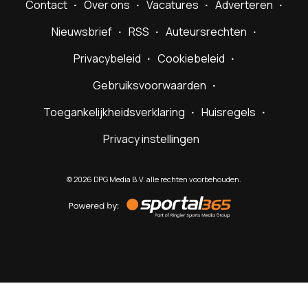
Contact
Over ons
Vacatures
Adverteren
Nieuwsbrief
RSS
Auteursrechten
Privacybeleid
Cookiebeleid
Gebruiksvoorwaarden
Toegankelijkheidsverklaring
Huisregels
Privacy instellingen
©
2026
DPG Media B.V. alle rechten voorbehouden.
Powered
by
Sportal365