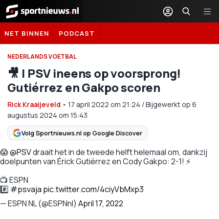
Sportnieuws.nl
NET BINNEN
PODCAST
NEDERLANDS VOETBAL
🎥 | PSV ineens op voorsprong!
Gutiérrez en Gakpo scoren
Rick Kraaijeveld
•
17 april 2022
om
21:24
/
Bijgewerkt op 6
augustus 2024 om 15:43
Volg Sportnieuws.nl op Google Discover
😱
@PSV
draait het in de tweede helft helemaal om, dankzij
doelpunten van Érick Gutiérrez en Cody Gakpo: 2-1! ⚡
📺 ESPN
#️⃣
#psvaja
pic.twitter.com/4ciyVbMxp3
— ESPN NL (@ESPNnl)
April 17, 2022