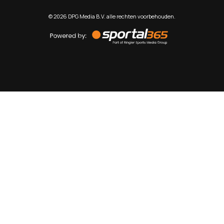
©
2026
DPG Media B.V. alle rechten voorbehouden.
Powered
by
Sportal365
Sportnieuws.nl
NET BINNEN
PODCAST
LIVE
VIDEO