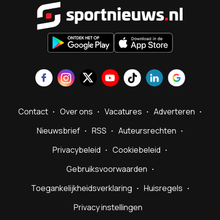
Sportnieu
Contact
Over ons
Vacatures
Adverteren
Nieuwsbrief
RSS
Auteursrechten
Privacybeleid
Cookiebeleid
Gebruiksvoorwaarden
Toegankelijkheidsverklaring
Huisregels
Privacy instellingen