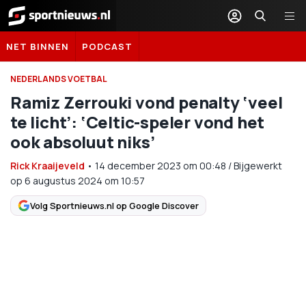
Sportnieuws.nl
NET BINNEN
PODCAST
NEDERLANDS VOETBAL
Ramiz Zerrouki vond penalty ‘veel
te licht’: ‘Celtic-speler vond het
ook absoluut niks’
Rick Kraaijeveld
•
14 december 2023
om
00:48
/
Bijgewerkt
op 6 augustus 2024 om 10:57
Volg Sportnieuws.nl op Google Discover