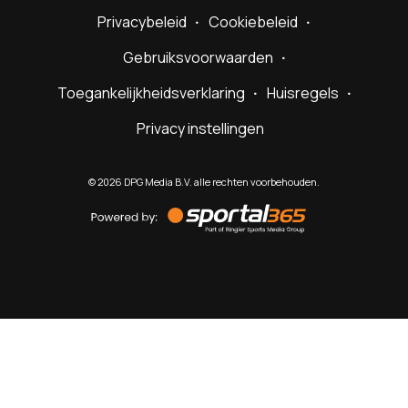
Privacybeleid
Cookiebeleid
Gebruiksvoorwaarden
Toegankelijkheidsverklaring
Huisregels
Privacy instellingen
©
2026
DPG Media B.V. alle rechten voorbehouden.
Powered
by
Sportal365
Sportnieuws.nl
NET BINNEN
PODCAST
LIVE
VIDEO