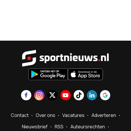
Sportnieu
Contact
Over ons
Vacatures
Adverteren
Nieuwsbrief
RSS
Auteursrechten