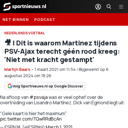
Sportnieuws.nl
NET BINNEN
PODCAST
NEDERLANDS VOETBAL
🎥 | Dit is waarom Martinez tijdens
PSV-Ajax terecht géén rood kreeg:
'Niet met kracht gestampt'
Martijn Baars
•
1 maart 2021
om
11:54
/
Bijgewerkt op 6
augustus 2024 om 18:26
Volg Sportnieuws.nl op Google Discover
Na afloop van
#psvaja
was er veel ophef over de
overtreding van Lisandro Martínez. Dick van Egmond legt uit:
"Gele kaart is hier het maximum"
pic.twitter.com/7QwRRdBcAn
— ESPN NL (@ESPNnl)
March 1, 2021