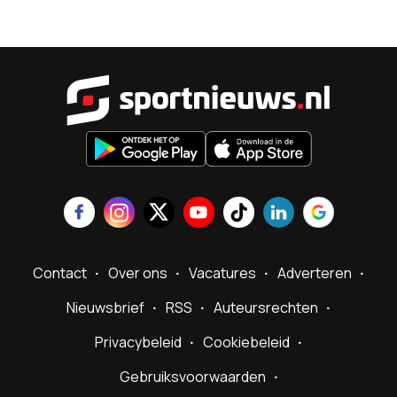
Sportnieu
Contact
Over ons
Vacatures
Adverteren
Nieuwsbrief
RSS
Auteursrechten
Privacybeleid
Cookiebeleid
Gebruiksvoorwaarden