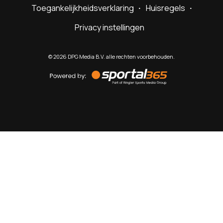
Toegankelijkheidsverklaring
Huisregels
Privacy instellingen
©
2026
DPG Media B.V. alle rechten voorbehouden.
Powered
by
Sportal365
Sportnieuws.nl
NET BINNEN
PODCAST
LIVE
VIDEO