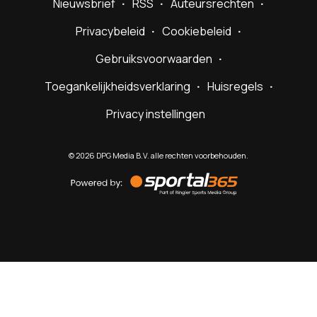
Nieuwsbrief
RSS
Auteursrechten
Privacybeleid
Cookiebeleid
Gebruiksvoorwaarden
Toegankelijkheidsverklaring
Huisregels
Privacy instellingen
©
2026
DPG Media B.V. alle rechten voorbehouden.
Powered
by
Sportal365
Sportnieuws.nl
NET BINNEN
PODCAST
LIVE
VIDEO