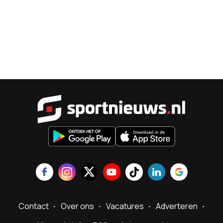
Sportnieu
Contact
Over ons
Vacatures
Adverteren