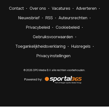
Contact
Over ons
Vacatures
Adverteren
Nieuwsbrief
RSS
Auteursrechten
Privacybeleid
Cookiebeleid
Gebruiksvoorwaarden
Toegankelijkheidsverklaring
Huisregels
Privacy instellingen
©
2026
DPG Media B.V. alle rechten voorbehouden.
Powered
by
Sportal365