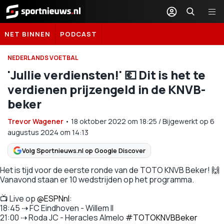
Sportnieuws.nl
NET BINNEN
PODCAST
NEDERLANDS VOETBAL
'Jullie verdiensten!' 💶 Dit is het te
verdienen prijzengeld in de KNVB-
beker
Trevor Wagener
•
18 oktober 2022
om
18:25
/
Bijgewerkt op 6
augustus 2024 om 14:13
Volg Sportnieuws.nl op Google Discover
Het is tijd voor de eerste ronde van de TOTO KNVB Beker! 🙌
Vanavond staan er 10 wedstrijden op het programma.
📺 Live op
@ESPNnl
:
18:45 ⇢ FC Eindhoven - Willem II
21:00 ⇢ Roda JC - Heracles Almelo
#TOTOKNVBBeker