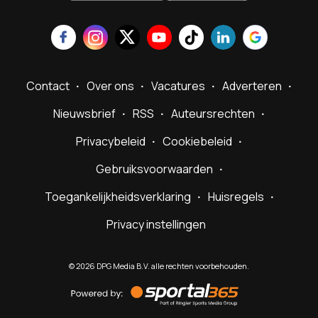
Contact
Over ons
Vacatures
Adverteren
Nieuwsbrief
RSS
Auteursrechten
Privacybeleid
Cookiebeleid
Gebruiksvoorwaarden
Toegankelijkheidsverklaring
Huisregels
Privacy instellingen
©
2026
DPG Media B.V. alle rechten voorbehouden.
Powered
by
Sportal365