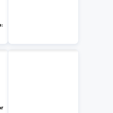
e:
or