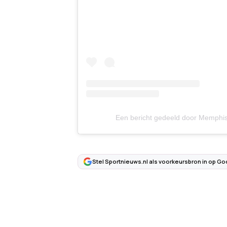
Een bericht gedeeld door Memph
Stel Sportnieuws.nl als voorkeursbron in op Go