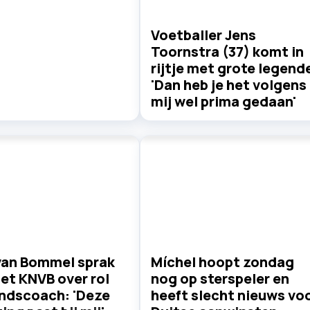
Voetballer Jens
Toornstra (37) komt in
rijtje met grote legend
'Dan heb je het volgens
mij wel prima gedaan'
van Bommel sprak
Míchel hoopt zondag
et KNVB over rol
nog op sterspeler en
ondscoach: 'Deze
heeft slecht nieuws vo