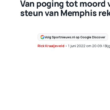
Van poging tot moord 
steun van Memphis re
Volg Sportnieuws.nl op Google Discover
Rick Kraaijeveld
•
1 juni 2022
om
20:09
/
Bij