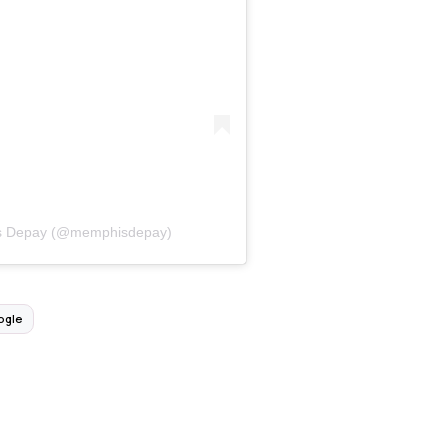
is Depay (@memphisdepay)
ogle