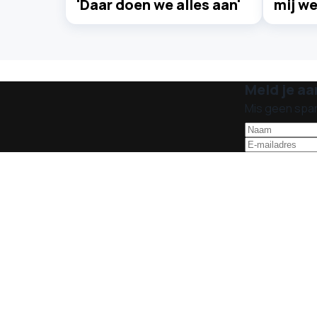
'Daar doen we alles aan'
mij we
Meld je aa
Mis geen spa