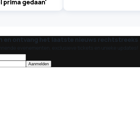
l prima gedaan'
n en ontvang het laatste nieuws rechtstreeks i
nnende evenementen, exclusieve tickets en unieke updates!