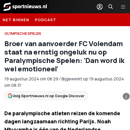
Sportnieuws.nl
NET BINNEN
PODCAST
OLYMPISCHE SPELEN
Broer van aanvoerder FC Volendam
staat na ernstig ongeluk nu op
Paralympische Spelen: 'Dan word ik
wel emotioneel'
19 augustus 2024
om
08:29
/
Bijgewerkt op 19 augustus 2024
om 08:31
Volg Sportnieuws.nl op Google Discover
i
De paralympische atleten reizen de komende
dagen langzaamaan richting Parijs. Noah
Mbuyamba is één van de Nederlandse