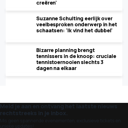
creëren'
Suzanne Schulting eerlijk over
veelbesproken onderwerp in het
schaatsen: 'Ik vind het dubbel'
Bizarre planning brengt
tennissers in de knoop: cruciale
tennistoernooien slechts 3
dagen na elkaar
Meld je aan en ontvang het laatste nieuws
rechtstreeks in je inbox.
Mis geen spannende evenementen, exclusieve tickets en
unieke updates!