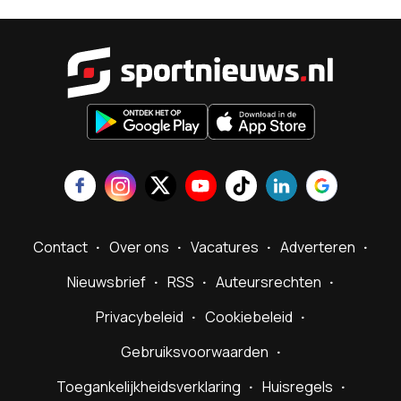
Sportnieu
Contact
Over ons
Vacatures
Adverteren
Nieuwsbrief
RSS
Auteursrechten
Privacybeleid
Cookiebeleid
Gebruiksvoorwaarden
Toegankelijkheidsverklaring
Huisregels