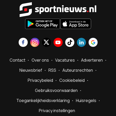
Sportnieu
Contact
Over ons
Vacatures
Adverteren
Nieuwsbrief
RSS
Auteursrechten
Privacybeleid
Cookiebeleid
Gebruiksvoorwaarden
Toegankelijkheidsverklaring
Huisregels
Privacy instellingen