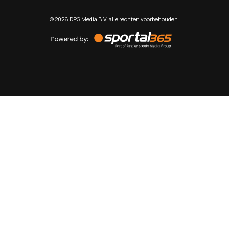
©
2026
DPG Media B.V. alle rechten voorbehouden.
Powered
by
Sportal365
Sportnieuws.nl
NET BINNEN
PODCAST
LIVE
VIDEO