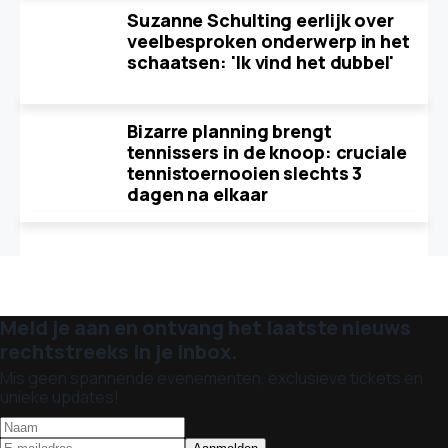
Suzanne Schulting eerlijk over
veelbesproken onderwerp in het
schaatsen: 'Ik vind het dubbel'
Bizarre planning brengt
tennissers in de knoop: cruciale
tennistoernooien slechts 3
dagen na elkaar
Meld je aan en ontvang het laatste nieuws
rechtstreeks in je inbox.
Mis geen spannende evenementen, exclusieve tickets en
unieke updates!