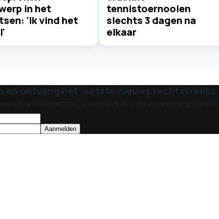
werp in het
tennistoernooien
sen: 'Ik vind het
slechts 3 dagen na
'
elkaar
n en ontvang het laatste nieuws rechtstreeks i
nnende evenementen, exclusieve tickets en unieke updates!