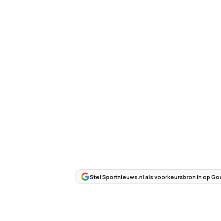
Stel Sportnieuws.nl als voorkeursbron in op Go