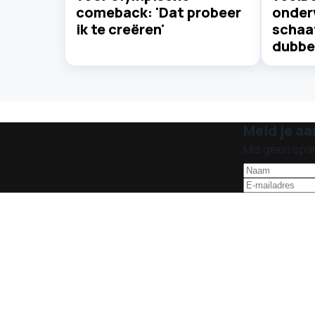
comeback: 'Dat probeer
onder
ik te creëren'
schaat
dubbel
Meld je aa
Mis geen spa