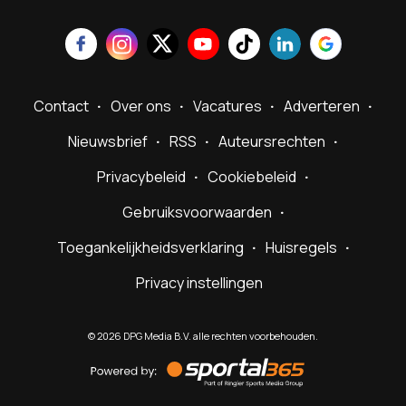
Contact
Over ons
Vacatures
Adverteren
Nieuwsbrief
RSS
Auteursrechten
Privacybeleid
Cookiebeleid
Gebruiksvoorwaarden
Toegankelijkheidsverklaring
Huisregels
Privacy instellingen
©
2026
DPG Media B.V. alle rechten voorbehouden.
Powered
by
Sportal365