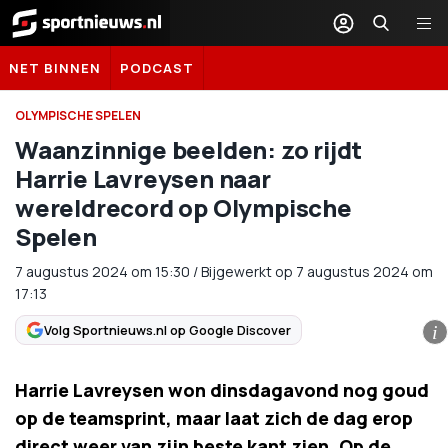
Sportnieuws.nl
NET BINNEN
PODCAST
OLYMPISCHE SPELEN
Waanzinnige beelden: zo rijdt
Harrie Lavreysen naar
wereldrecord op Olympische
Spelen
7 augustus 2024
om
15:30
/
Bijgewerkt op 7 augustus 2024 om
17:13
Volg Sportnieuws.nl op Google Discover
i
Harrie Lavreysen won dinsdagavond nog goud
op de teamsprint, maar laat zich de dag erop
direct weer van zijn beste kant zien. Op de