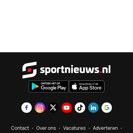
Sportnieu
Contact
Over ons
Vacatures
Adverteren