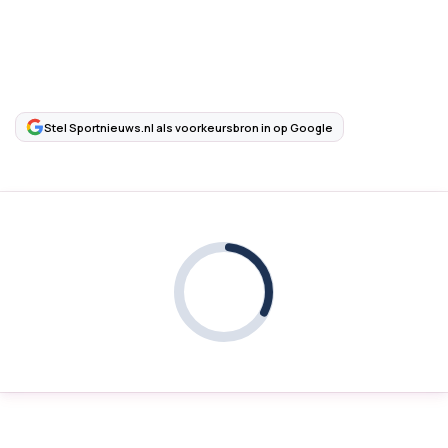
Stel Sportnieuws.nl als voorkeursbron in op Google