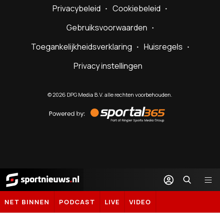
Privacybeleid
Cookiebeleid
Gebruiksvoorwaarden
Toegankelijkheidsverklaring
Huisregels
Privacy instellingen
©
2026
DPG Media B.V. alle rechten voorbehouden.
Powered
by
Sportal365
Sportnieuws.nl
NET BINNEN
PODCAST
LIVE
VIDEO