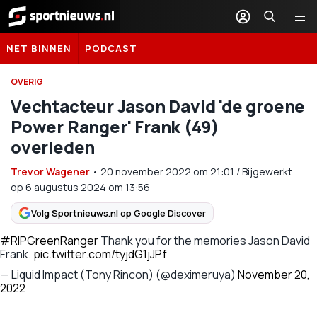
Sportnieuws.nl
NET BINNEN
PODCAST
OVERIG
Vechtacteur Jason David 'de groene
Power Ranger' Frank (49)
overleden
Trevor Wagener
•
20 november 2022
om
21:01
/
Bijgewerkt
op 6 augustus 2024 om 13:56
Volg Sportnieuws.nl op Google Discover
#RIPGreenRanger
Thank you for the memories Jason David
Frank.
pic.twitter.com/tyjdG1jJPf
— Liquid Impact (Tony Rincon) (@deximeruya)
November 20,
2022