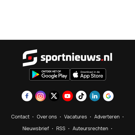
Sportnieu
Contact
Over ons
Vacatures
Adverteren
Nieuwsbrief
RSS
Auteursrechten