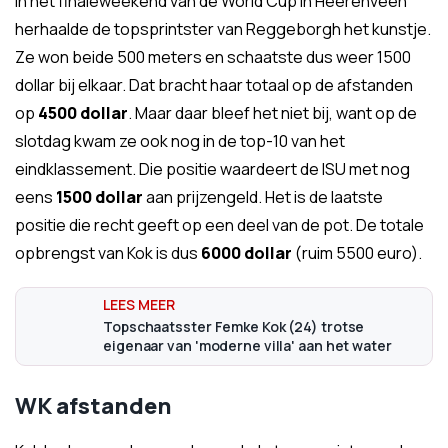
In het finaleweekend van de World Cup in Heerenveen
herhaalde de topsprintster van Reggeborgh het kunstje.
Ze won beide 500 meters en schaatste dus weer 1500
dollar bij elkaar. Dat bracht haar totaal op de afstanden
op
4500 dollar
. Maar daar bleef het niet bij, want op de
slotdag kwam ze ook nog in de top-10 van het
eindklassement. Die positie waardeert de ISU met nog
eens
1500 dollar
aan prijzengeld. Het is de laatste
positie die recht geeft op een deel van de pot. De totale
opbrengst van Kok is dus
6000 dollar
(ruim 5500 euro).
Topschaatsster Femke Kok (24) trotse
eigenaar van 'moderne villa' aan het water
WK afstanden