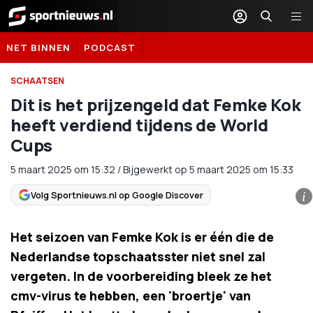
Sportnieuws.nl
NET BINNEN
PODCAST
SCHAATSEN
Dit is het prijzengeld dat Femke Kok
heeft verdiend tijdens de World
Cups
5 maart 2025
om
15:32
/
Bijgewerkt op 5 maart 2025 om 15:33
Volg Sportnieuws.nl op Google Discover
i
Het seizoen van Femke Kok is er één die de
Nederlandse topschaatsster niet snel zal
vergeten. In de voorbereiding bleek ze het
cmv-virus te hebben, een 'broertje' van