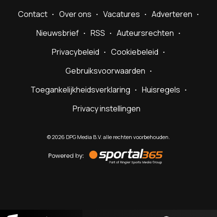
Contact
Over ons
Vacatures
Adverteren
Nieuwsbrief
RSS
Auteursrechten
Privacybeleid
Cookiebeleid
Gebruiksvoorwaarden
Toegankelijkheidsverklaring
Huisregels
Privacy instellingen
©
2026
DPG Media B.V. alle rechten voorbehouden.
Powered
by
Sportal365