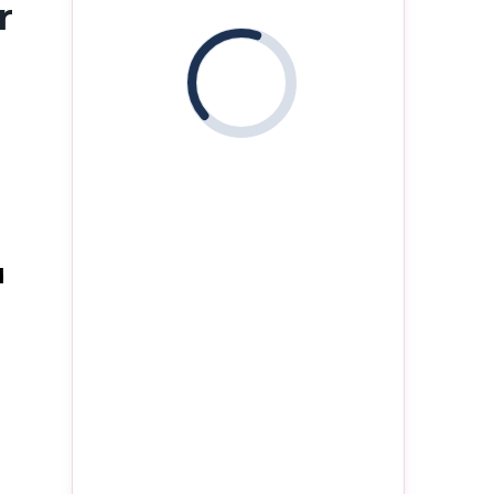
r
i
d