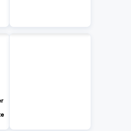
er
te