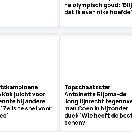
na olympisch goud: 'Blij
dat ik even niks hoefde'
tskampioene
Topschaatsster
 Kok juicht voor
Antoinette Rijpma-de
enote bij andere
Jong lijnrecht tegenov
 'Ze is te snel voor
man Coen in bijzonder
eo'
duel: 'Wie heeft de bes
benen?'