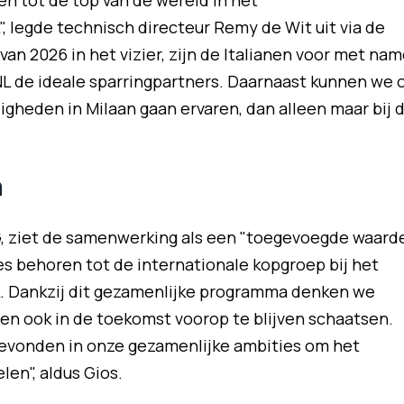
en tot de top van de wereld in het
, legde technisch directeur Remy de Wit uit via de
n 2026 in het vizier, zijn de Italianen voor met na
L de ideale sparringpartners. Daarnaast kunnen we 
gheden in Milaan gaan ervaren, dan alleen maar bij 
n
SG, ziet de samenwerking als een "toegevoegde waard
es behoren tot de internationale kopgroep bij het
. Dankzij dit gezamenlijke programma denken we
en ook in de toekomst voorop te blijven schaatsen.
evonden in onze gezamenlijke ambities om het
en", aldus Gios.