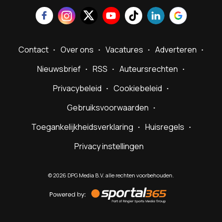
Contact
Over ons
Vacatures
Adverteren
Nieuwsbrief
RSS
Auteursrechten
Privacybeleid
Cookiebeleid
Gebruiksvoorwaarden
Toegankelijkheidsverklaring
Huisregels
Privacy instellingen
©
2026
DPG Media B.V. alle rechten voorbehouden.
Powered
by
Sportal365