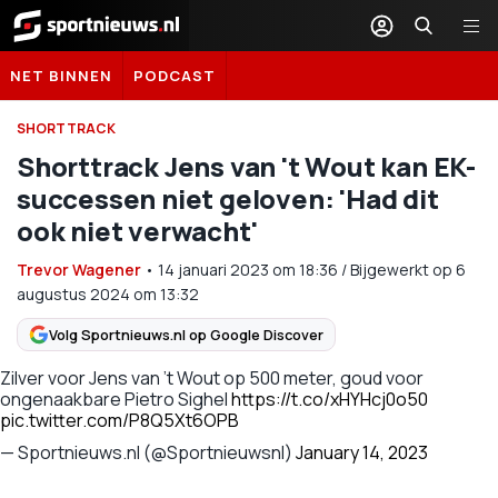
Sportnieuws.nl
NET BINNEN
PODCAST
SHORTTRACK
Shorttrack Jens van 't Wout kan EK-
successen niet geloven: 'Had dit
ook niet verwacht'
Trevor Wagener
•
14 januari 2023
om
18:36
/
Bijgewerkt op 6
augustus 2024 om 13:32
Volg Sportnieuws.nl op Google Discover
Zilver voor Jens van ’t Wout op 500 meter, goud voor
ongenaakbare Pietro Sighel
https://t.co/xHYHcj0o50
pic.twitter.com/P8Q5Xt6OPB
— Sportnieuws.nl (@Sportnieuwsnl)
January 14, 2023