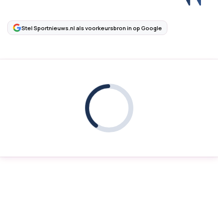
Stel Sportnieuws.nl als voorkeursbron in op Google