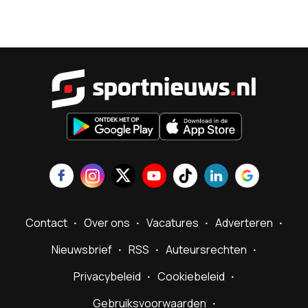
Sportnieu
Contact
Over ons
Vacatures
Adverteren
Nieuwsbrief
RSS
Auteursrechten
Privacybeleid
Cookiebeleid
Gebruiksvoorwaarden