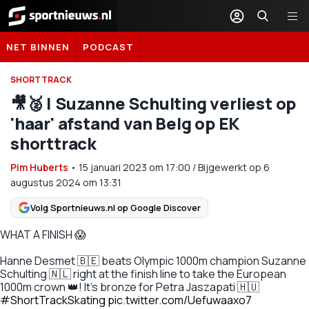
Sportnieuws.nl
NET BINNEN
PODCAST
SHORTTRACK
🎥🥈 | Suzanne Schulting verliest op
'haar' afstand van Belg op EK
shorttrack
Pim Huberts
•
15 januari 2023
om
17:00
/
Bijgewerkt op 6
augustus 2024 om 13:31
Volg Sportnieuws.nl op Google Discover
WHAT A FINISH 😱
Hanne Desmet 🇧🇪 beats Olympic 1000m champion Suzanne
Schulting 🇳🇱 right at the finish line to take the European
1000m crown 👑! It's bronze for Petra Jaszapati 🇭🇺
#ShortTrackSkating
pic.twitter.com/Uefuwaaxo7