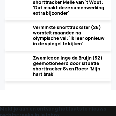
shorttracker Melle van 't Wout:
'Dat maakt deze samenwerking
extra bijzonder'
Verminkte shorttrackster (26)
worstelt maanden na
olympische val: 'Ik leer opnieuw
in de spiegel te kijken'
Zwemicoon Inge de Bruijn (52)
geëmotioneerd door situatie
shorttracker Sven Roes: 'Mijn
hart brak'
Meld je aan en ontvang het laatste nieuws
rechtstreeks in je inbox.