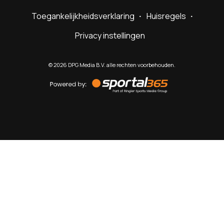
Toegankelijkheidsverklaring
Huisregels
Privacy instellingen
©
2026
DPG Media B.V. alle rechten voorbehouden.
Powered
by
Sportal365
Sportnieuws.nl
NET BINNEN
PODCAST
LIVE
VIDEO