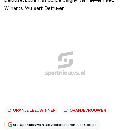
Deloose; Eboa Missipo, De Caigny, Vanhaevermaet;
Wijnants, Wullaert, Detruyer
ORANJE LEEUWINNEN
ORANJEVROUWEN
Stel Sportnieuws.nl als voorkeursbron in op Google