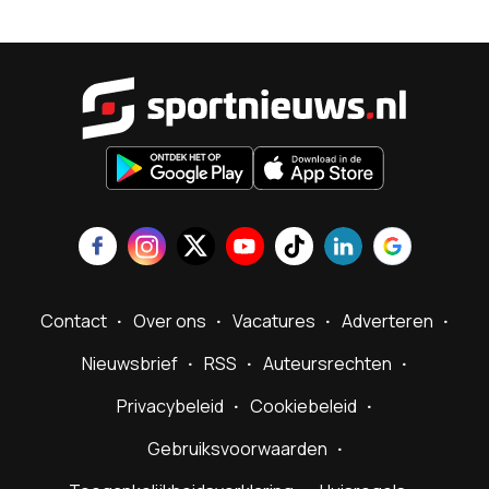
Sportnieu
Contact
Over ons
Vacatures
Adverteren
Nieuwsbrief
RSS
Auteursrechten
Privacybeleid
Cookiebeleid
Gebruiksvoorwaarden