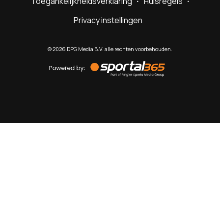
Toegankelijkheidsverklaring
Huisregels
Privacy instellingen
©
2026
DPG Media B.V. alle rechten voorbehouden.
Powered
by
Sportal365
Sportnieuws.nl
NET BINNEN
PODCAST
LIVE
VIDEO