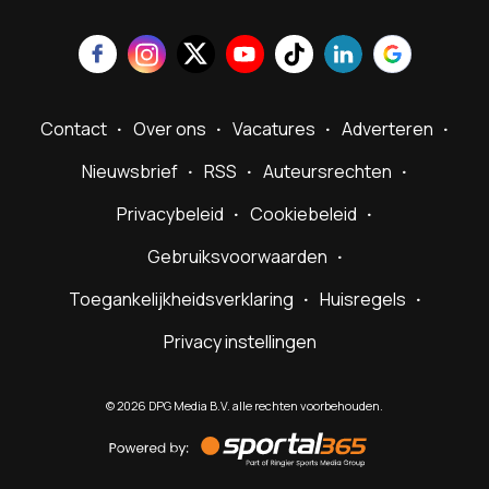
Contact
Over ons
Vacatures
Adverteren
Nieuwsbrief
RSS
Auteursrechten
Privacybeleid
Cookiebeleid
Gebruiksvoorwaarden
Toegankelijkheidsverklaring
Huisregels
Privacy instellingen
©
2026
DPG Media B.V. alle rechten voorbehouden.
Powered
by
Sportal365