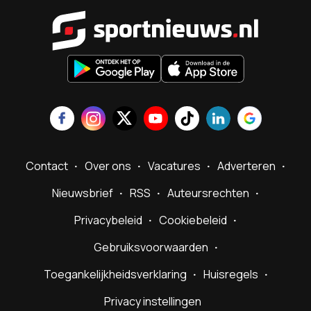
Sportnieu
Contact
Over ons
Vacatures
Adverteren
Nieuwsbrief
RSS
Auteursrechten
Privacybeleid
Cookiebeleid
Gebruiksvoorwaarden
Toegankelijkheidsverklaring
Huisregels
Privacy instellingen