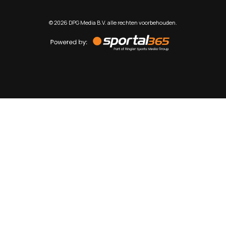
©
2026
DPG Media B.V. alle rechten voorbehouden.
Powered
by
Sportal365
Sportnieuws.nl
NET BINNEN
PODCAST
LIVE
VIDEO