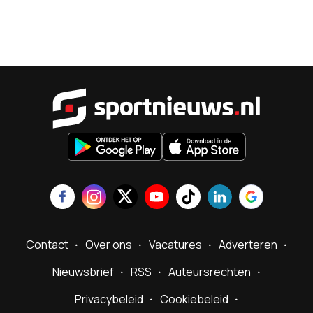
Sportnieu
Contact
Over ons
Vacatures
Adverteren
Nieuwsbrief
RSS
Auteursrechten
Privacybeleid
Cookiebeleid