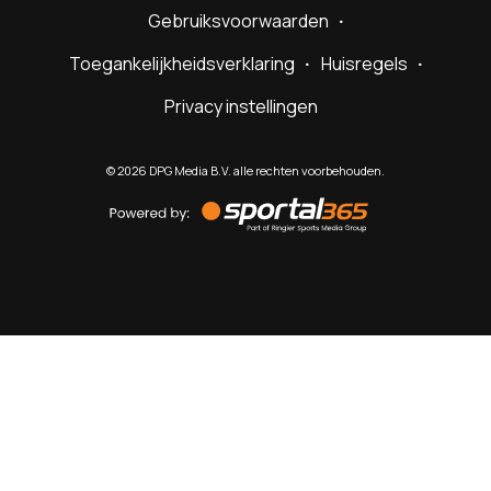
Gebruiksvoorwaarden
Toegankelijkheidsverklaring
Huisregels
Privacy instellingen
©
2026
DPG Media B.V. alle rechten voorbehouden.
Powered
by
Sportal365
Sportnieuws.nl
NET BINNEN
PODCAST
LIVE
VIDEO