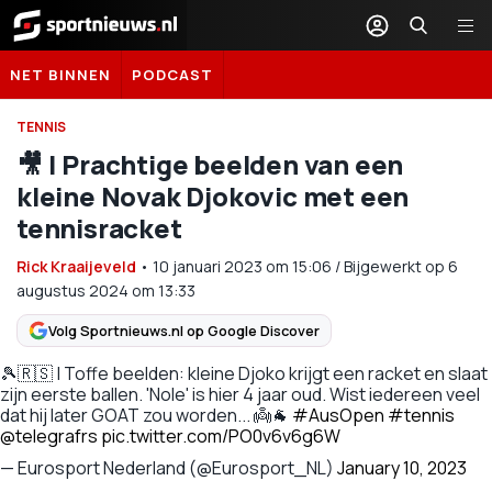
Sportnieuws.nl
NET BINNEN
PODCAST
TENNIS
🎥 | Prachtige beelden van een
kleine Novak Djokovic met een
tennisracket
Rick Kraaijeveld
•
10 januari 2023
om
15:06
/
Bijgewerkt op 6
augustus 2024 om 13:33
Volg Sportnieuws.nl op Google Discover
🎾🇷🇸 | Toffe beelden: kleine Djoko krijgt een racket en slaat
zijn eerste ballen. 'Nole' is hier 4 jaar oud. Wist iedereen veel
dat hij later GOAT zou worden... 👼🐐
#AusOpen
#tennis
@telegrafrs
pic.twitter.com/PO0v6v6g6W
— Eurosport Nederland (@Eurosport_NL)
January 10, 2023