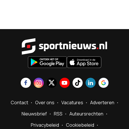
Sportnieu
Contact
Over ons
Vacatures
Adverteren
Nieuwsbrief
RSS
Auteursrechten
Privacybeleid
Cookiebeleid