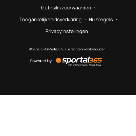
Gebruiksvoorwaarden
Toegankelijkheidsverklaring
Huisregels
Privacy instellingen
©
2026
DPG Media B.V. alle rechten voorbehouden.
Powered
by
Sportal365
Sportnieuws.nl
NET BINNEN
PODCAST
LIVE
VIDEO