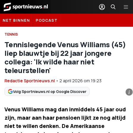
Sportnieuws.nl
NET BINNEN
PODCAST
TENNIS
Tennislegende Venus Williams (45)
liep blauwtje bij 22 jaar jongere
collega: 'Ik wilde haar niet
teleurstellen'
Redactie Sportnieuws.nl
•
2 april 2026
om
19:23
Volg Sportnieuws.nl op Google Discover
i
Venus Williams mag dan inmiddels 45 jaar oud
zijn, maar aan haar pensioen lijkt ze nog altijd
niet te willen denken. De Amerikaanse