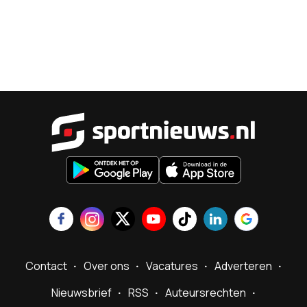
Sportnieu
Contact
Over ons
Vacatures
Adverteren
Nieuwsbrief
RSS
Auteursrechten