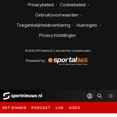
Privacybeleid
Cookiebeleid
Gebruiksvoorwaarden
Toegankelijkheidsverklaring
Huisregels
Privacy instellingen
©
2026
DPG Media B.V. alle rechten voorbehouden.
Powered
by
Sportal365
Sportnieuws.nl
NET BINNEN
PODCAST
LIVE
VIDEO