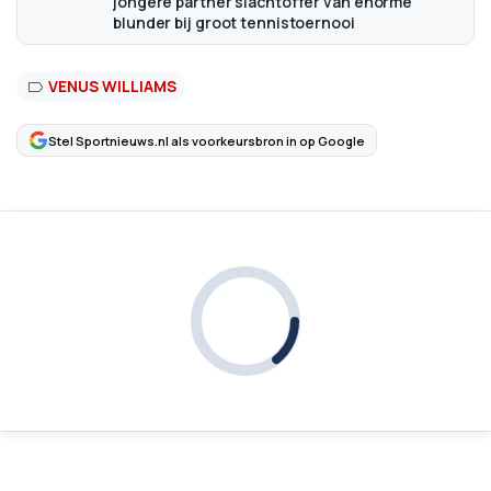
jongere partner slachtoffer van enorme
blunder bij groot tennistoernooi
VENUS WILLIAMS
Stel Sportnieuws.nl als voorkeursbron in op Google