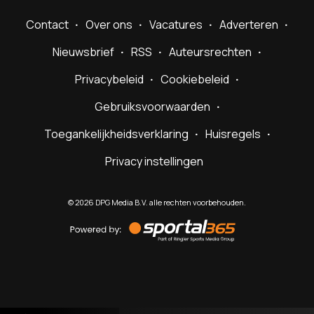
Contact
Over ons
Vacatures
Adverteren
Nieuwsbrief
RSS
Auteursrechten
Privacybeleid
Cookiebeleid
Gebruiksvoorwaarden
Toegankelijkheidsverklaring
Huisregels
Privacy instellingen
©
2026
DPG Media B.V. alle rechten voorbehouden.
Powered
by
Sportal365