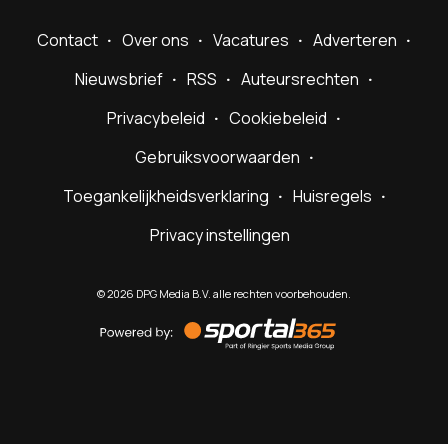
Contact
Over ons
Vacatures
Adverteren
Nieuwsbrief
RSS
Auteursrechten
Privacybeleid
Cookiebeleid
Gebruiksvoorwaarden
Toegankelijkheidsverklaring
Huisregels
Privacy instellingen
©
2026
DPG Media B.V. alle rechten voorbehouden.
Powered
by
Sportal365