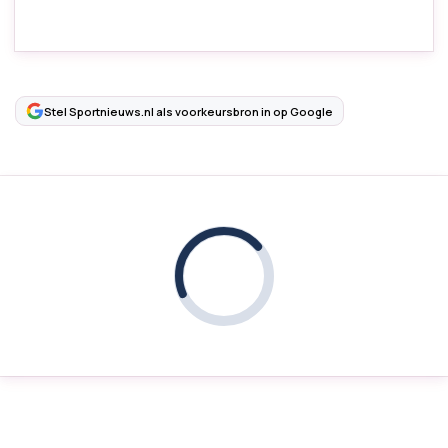
Stel Sportnieuws.nl als voorkeursbron in op Google