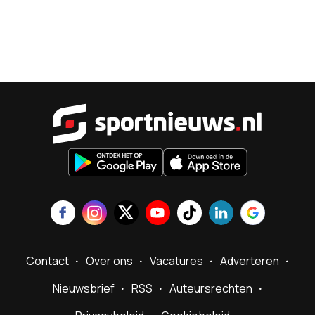
Sportnieu
Contact
Over ons
Vacatures
Adverteren
Nieuwsbrief
RSS
Auteursrechten