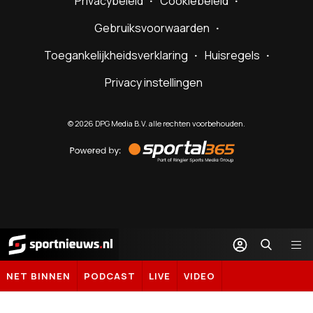
Privacybeleid
Cookiebeleid
Gebruiksvoorwaarden
Toegankelijkheidsverklaring
Huisregels
Privacy instellingen
©
2026
DPG Media B.V. alle rechten voorbehouden.
Powered
by
Sportal365
Sportnieuws.nl
NET BINNEN
PODCAST
LIVE
VIDEO