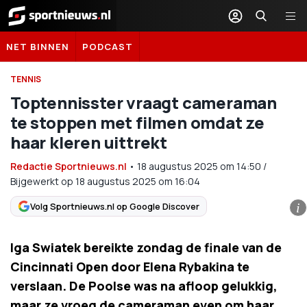
Sportnieuws.nl
NET BINNEN
PODCAST
TENNIS
Toptennisster vraagt cameraman
te stoppen met filmen omdat ze
haar kleren uittrekt
Redactie Sportnieuws.nl
•
18 augustus 2025
om
14:50
/
Bijgewerkt op 18 augustus 2025 om 16:04
Volg Sportnieuws.nl op Google Discover
i
Iga Swiatek bereikte zondag de finale van de
Cincinnati Open door Elena Rybakina te
verslaan. De Poolse was na afloop gelukkig,
maar ze vroeg de cameraman even om haar