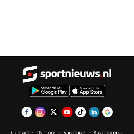
Sportnieu
Contact
Over ons
Vacatures
Adverteren