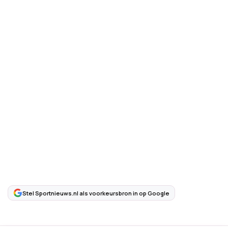
Stel Sportnieuws.nl als voorkeursbron in op Google