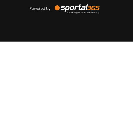
Powered
by
Sportal365
Sportnieuws.nl
NET BINNEN
PODCAST
LIVE
VIDEO