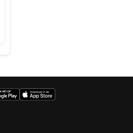
04/08 - 21:29
•
Toptennisser
Jannik Sinner laat zich
onderzoeken na verontrustend
beeld in aanloop naar US Open
03/08 - 23:20
•
Tenniszussen
Serena (44) en Venus Williams
(46) krijgen herkansing na groot
drama op Wimbledon
03/08 - 22:18
•
Daphne Deckers
(vrouw tennislegende Richard
Krajicek) zoekt steun na
verwarring: 'Heb jij dat nou ook?'
uws.nl
03/08 - 21:13
•
Toptennisser (19)
zorgt voor oponthoud in finale
met bizarre actie: 'Ook een
manier om tot rust te komen'
03/08 - 20:01
•
Toptennisser wijst
naar bankrekening van Novak