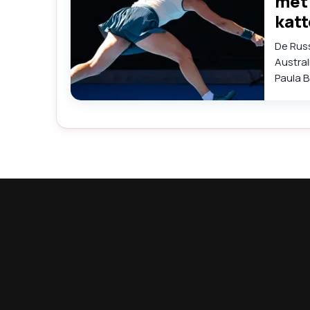
met 
kat
De Russ
Austral
Paula B
zin in 