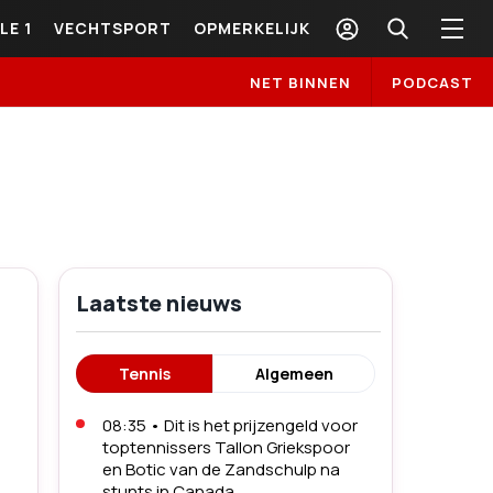
LE 1
VECHTSPORT
OPMERKELIJK
NET BINNEN
PODCAST
Laatste nieuws
Tennis
Algemeen
08:35
•
Dit is het prijzengeld voor
toptennissers Tallon Griekspoor
en Botic van de Zandschulp na
stunts in Canada