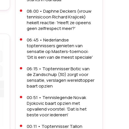
08:00
•
Daphne Deckers (vrouw
tennisicoon Richard Krajicek)
hekelt reactie: 'Heeft ze opeens
geen zelfrespect meer?'
06:45
•
Nederlandse
toptennissers genieten van
sensatie op Masters-toernooi:
'Dit is een van de meest speciale'
06:15
•
Toptennisser Botic van
de Zandschulp (30) zorgt voor
sensatie, verslagen wereldtopper
baart opzien
00:51
•
Tennislegende Novak
Djokovic baart opzien met
opvallend voorstel: 'Dat is het
beste voor iedereen'
00:11
•
Toptennisser Tallon