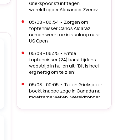
Griekspoor stunt tegen
wereldtopper Alexander Zverev
05/08 - 06:54
•
Zorgen om
toptennisser Carlos Alcaraz
nemen weer toe in aanloop naar
US Open
05/08 - 06:25
•
Britse
toptennisser (24) barst tijdens
wedstrijd in huilen uit: 'Dit is heel
erg heftig om te zien'
05/08 - 00:05
•
Tallon Griekspoor
boekt knappe zege in Canada na
moeizame weken: wereldtopper
wacht in volgende ronde
04/08 - 23:35
•
Toptennisser
Botic van de Zandschulp wacht
zware clash na zege op
boomlange tegenstander