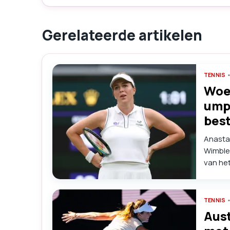
Gerelateerde artikelen
TENNIS
Woed
umpi
best
Anastas
Wimble
van het
confron
om teks
TENNIS
Aust