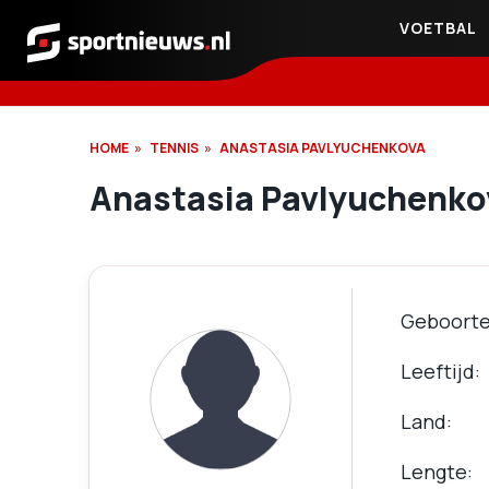
VOETBAL
Sportnieuws.nl
HOME
TENNIS
ANASTASIA PAVLYUCHENKOVA
Anastasia Pavlyuchenko
Geboort
Leeftijd
Land
Lengte