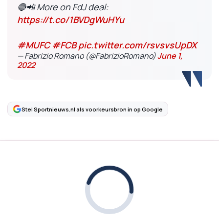
🔴📲 More on FdJ deal:
https://t.co/1BVDgWuHYu
#MUFC
#FCB
pic.twitter.com/rsvsvsUpDX
— Fabrizio Romano (@FabrizioRomano)
June 1,
2022
Stel Sportnieuws.nl als voorkeursbron in op Google