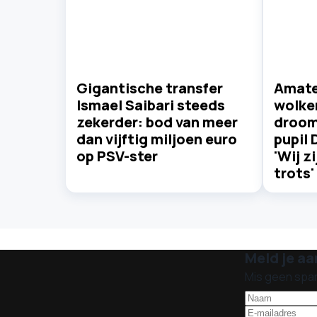
Gigantische transfer
Amate
Ismael Saibari steeds
wolke
zekerder: bod van meer
droom
dan vijftig miljoen euro
pupil 
op PSV-ster
'Wij z
trots'
Meld je aa
Mis geen spa