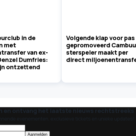
urclub in de
Volgende klap voor pas
n met
gepromoveerd Cambuu
transfer van ex-
sterspeler maakt per
Denzel Dumfries:
direct miljoenentransf
ijn ontzettend
n en ontvang het laatste nieuws rechtstreeks i
nnende evenementen, exclusieve tickets en unieke updates!