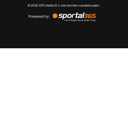
©
2026
DPG Media B.V. alle rechten voorbehouden.
Powered
by
Sportal365
Sportnieuws.nl
NET BINNEN
PODCAST
LIVE
VIDEO