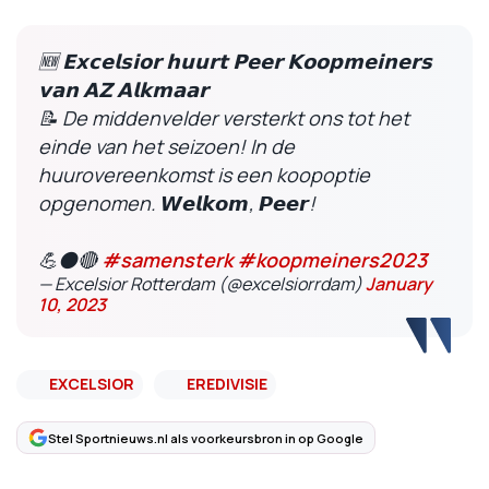
🆕 𝗘𝘅𝗰𝗲𝗹𝘀𝗶𝗼𝗿 𝗵𝘂𝘂𝗿𝘁 𝗣𝗲𝗲𝗿 𝗞𝗼𝗼𝗽𝗺𝗲𝗶𝗻𝗲𝗿𝘀
𝘃𝗮𝗻 𝗔𝗭 𝗔𝗹𝗸𝗺𝗮𝗮𝗿
📝 De middenvelder versterkt ons tot het
einde van het seizoen! In de
huurovereenkomst is een koopoptie
opgenomen. 𝙒𝙚𝙡𝙠𝙤𝙢, 𝙋𝙚𝙚𝙧!
💪⚫🔴
#samensterk
#koopmeiners2023
— Excelsior Rotterdam (@excelsiorrdam)
January
10, 2023
EXCELSIOR
EREDIVISIE
Stel Sportnieuws.nl als voorkeursbron in op Google