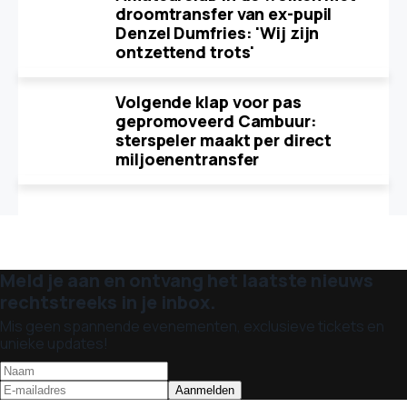
droomtransfer van ex-pupil
Denzel Dumfries: 'Wij zijn
ontzettend trots'
Volgende klap voor pas
gepromoveerd Cambuur:
sterspeler maakt per direct
miljoenentransfer
Meld je aan en ontvang het laatste nieuws
rechtstreeks in je inbox.
Mis geen spannende evenementen, exclusieve tickets en
unieke updates!