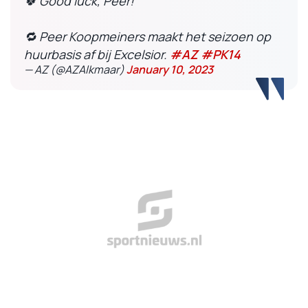
🍀 Good luck, Peer!
🔁 Peer Koopmeiners maakt het seizoen op
huurbasis af bij Excelsior.
#AZ
#PK14
— AZ (@AZAlkmaar)
January 10, 2023