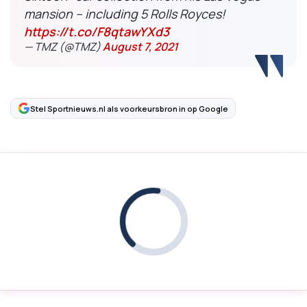
mansion -- including 5 Rolls Royces!
https://t.co/F8qtawYXd3
— TMZ (@TMZ)
August 7, 2021
Stel Sportnieuws.nl als voorkeursbron in op Google