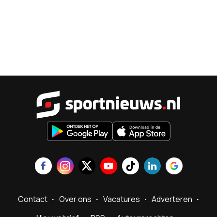
Sportnieu
Contact
Over ons
Vacatures
Adverteren