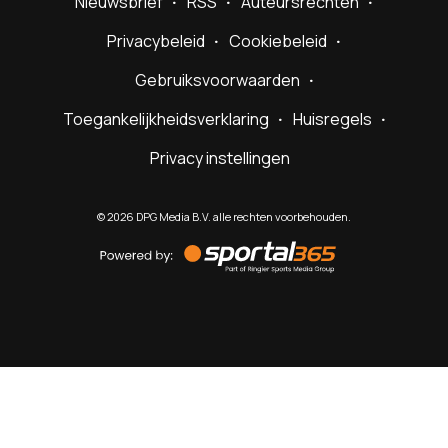
Nieuwsbrief
RSS
Auteursrechten
Privacybeleid
Cookiebeleid
Gebruiksvoorwaarden
Toegankelijkheidsverklaring
Huisregels
Privacy instellingen
©
2026
DPG Media B.V. alle rechten voorbehouden.
Powered
by
Sportal365
Sportnieuws.nl
NET BINNEN
PODCAST
LIVE
VIDEO