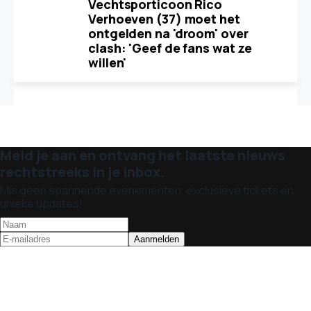
Vechtsporticoon Rico
Verhoeven (37) moet het
ontgelden na 'droom' over
clash: 'Geef de fans wat ze
willen'
Meld je aan en ontvang het laatste nieuws
rechtstreeks in je inbox.
Mis geen spannende evenementen, exclusieve tickets en
unieke updates!