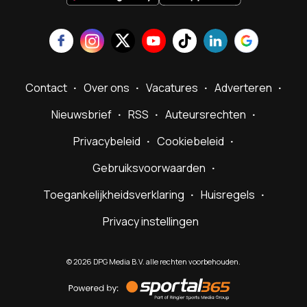
Contact
Over ons
Vacatures
Adverteren
Nieuwsbrief
RSS
Auteursrechten
Privacybeleid
Cookiebeleid
Gebruiksvoorwaarden
Toegankelijkheidsverklaring
Huisregels
Privacy instellingen
©
2026
DPG Media B.V. alle rechten voorbehouden.
Powered
by
Sportal365