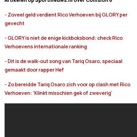
Artikelen op Sportnieuws.nl over Collision 6
-
Zoveel geld verdient Rico Verhoeven bij GLORY per
gevecht
-
GLORY is niet de enige kickboksbond: check Rico
Verhoevens internationale ranking
-
Dit is de walk-out song van Tariq Osaro, speciaal
gemaakt door rapper Hef
-
Zo bereidde Tariq Osaro zich voor op clash met Rico
Verhoeven: ‘Klinkt misschien gek of zweverig’