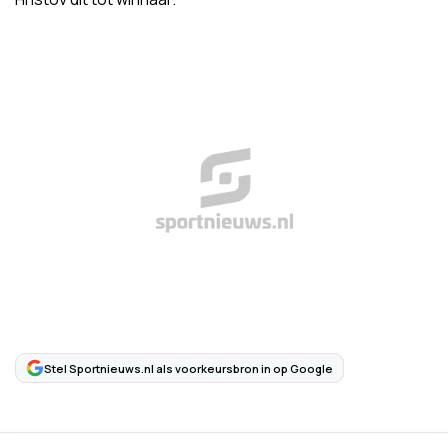
Stel Sportnieuws.nl als voorkeursbron in op Google