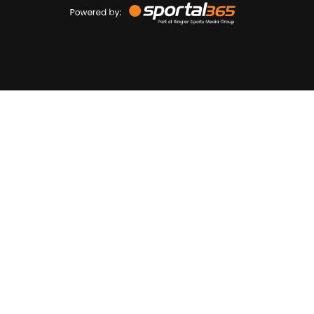
by
Sportal365
Sportnieuws.nl
NET BINNEN
PODCAST
LIVE
VIDEO