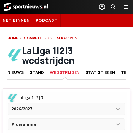
Sportnieuws.nl
NET BINNEN
PODCAST
HOME
COMPETITIES
LALIGA 1|2|3
LaLiga 1|2|3
wedstrijden
NIEUWS
STAND
WEDSTRIJDEN
STATISTIEKEN
TEAM