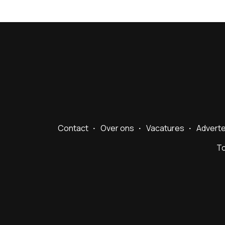
Contact
Over ons
Vacatures
Advert
To