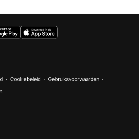
uws.nl
id
Cookiebeleid
Gebruiksvoorwaarden
en