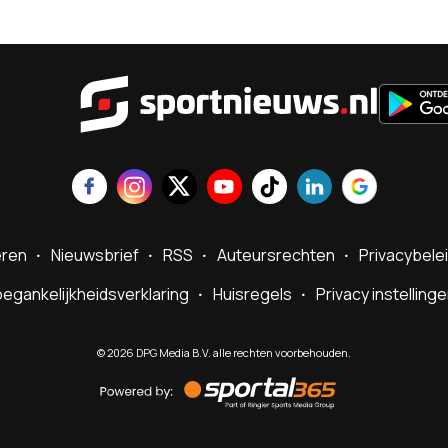
Sportnie
eren
Nieuwsbrief
RSS
Auteursrechten
Privacybele
egankelijkheidsverklaring
Huisregels
Privacy instelling
©
2026
DPG Media B.V. alle rechten voorbehouden.
Powered
by
Sportal365