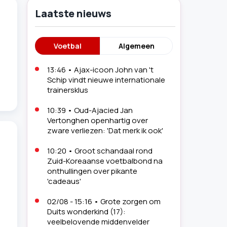
Laatste nieuws
Voetbal
Algemeen
13:46
•
Ajax-icoon John van 't
Schip vindt nieuwe internationale
trainersklus
10:39
•
Oud-Ajacied Jan
Vertonghen openhartig over
zware verliezen: 'Dat merk ik ook'
10:20
•
Groot schandaal rond
Zuid-Koreaanse voetbalbond na
onthullingen over pikante
'cadeaus'
02/08 - 15:16
•
Grote zorgen om
Duits wonderkind (17):
veelbelovende middenvelder