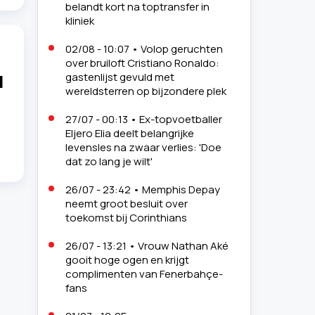
belandt kort na toptransfer in
kliniek
02/08 - 10:07
•
Volop geruchten
over bruiloft Cristiano Ronaldo:
l
gastenlijst gevuld met
wereldsterren op bijzondere plek
27/07 - 00:13
•
Ex-topvoetballer
Eljero Elia deelt belangrijke
levensles na zwaar verlies: 'Doe
dat zo lang je wilt'
26/07 - 23:42
•
Memphis Depay
neemt groot besluit over
toekomst bij Corinthians
26/07 - 13:21
•
Vrouw Nathan Aké
gooit hoge ogen en krijgt
complimenten van Fenerbahçe-
fans