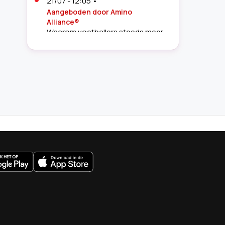
21/07 - 12:05
•
Aangeboden door Amino
Alliance®
Waarom voetballers steeds meer
aandacht besteden aan herstel
19/07 - 10:41
•
Sportverslaggever
Bert Maalderink (62) openhartig
over ziekte: 'Daar ben ik wel bang
voor'
16/07 - 15:12
•
Aangeboden door KitchenAid
Lange WK-nachten, korte
ochtenden: dit was de redding
uws.nl
van veel voetbalfans
14/07 - 13:30
•
Woede na WK-
drama Noorwegen: topspits en
vriendin krijgen
doodsbedreigingen
27/06 - 05:20
•
'Pride Match' op