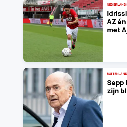
NEDERLAND
Idriss
AZ én 
met A
BUITENLAND
Sepp 
zijn bl