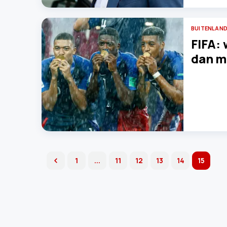
BUITENLAND
FIFA: 
dan m
1
...
11
12
13
14
15
previous