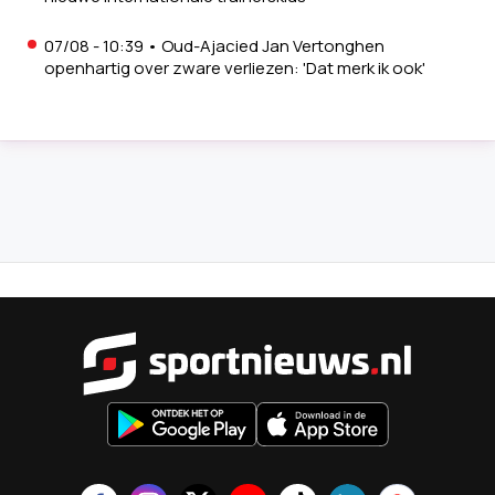
07/08 - 10:39
•
Oud-Ajacied Jan Vertonghen
openhartig over zware verliezen: 'Dat merk ik ook'
Sportnieu