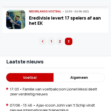
NEDERLANDS VOETBAL
12:50 - 02-06-2021
Eredivisie levert 17 spelers af aan
het EK
1
2
3
previous
Laatste nieuws
Voetbal
Algemeen
17:03
•
Familie van voetbalicoon Lionel Messi deelt
zeer verdrietig nieuws
07/08 - 13:46
•
Ajax-icoon John van 't Schip vindt
nieuwe internationale trainersklus