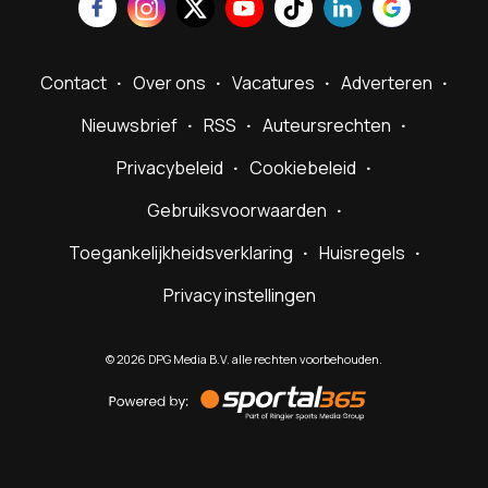
Contact
Over ons
Vacatures
Adverteren
Nieuwsbrief
RSS
Auteursrechten
Privacybeleid
Cookiebeleid
Gebruiksvoorwaarden
Toegankelijkheidsverklaring
Huisregels
Privacy instellingen
©
2026
DPG Media B.V. alle rechten voorbehouden.
Powered
by
Sportal365