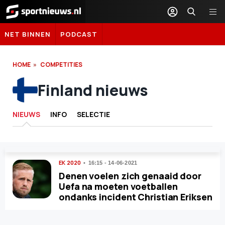
Sportnieuws.nl
NET BINNEN
PODCAST
HOME
COMPETITIES
Finland nieuws
NIEUWS
INFO
SELECTIE
EK 2020
16:15 - 14-06-2021
Denen voelen zich genaaid door
Uefa na moeten voetballen
ondanks incident Christian Eriksen