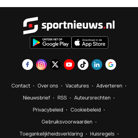
Sportnieu
Contact
Over ons
Vacatures
Adverteren
Nieuwsbrief
RSS
Auteursrechten
Privacybeleid
Cookiebeleid
Gebruiksvoorwaarden
Toegankelijkheidsverklaring
Huisregels