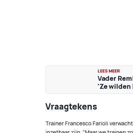
Vader Remk
'Ze wilden 
Vraagtekens
Trainer Francesco Farioli verwach
inzetbaar zijn. "Maar we trainen 