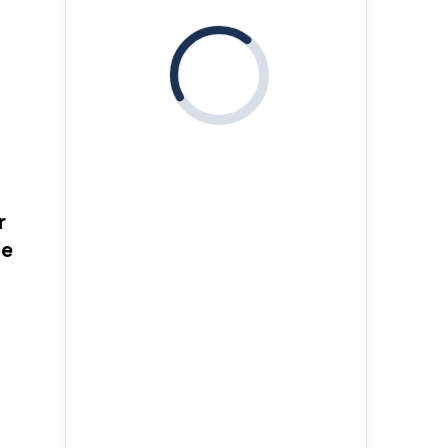
i
r
de