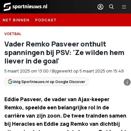
Sportnieuws.nl
NET BINNEN
PODCAST
VOETBAL
Vader Remko Pasveer onthult
spanningen bij PSV: 'Ze wilden hem
liever in de goal'
5 maart 2025
om
13:00
/
Bijgewerkt op 5 maart 2025 om 15:49
Volg Sportnieuws.nl op Google Discover
i
Eddie Pasveer, de vader van Ajax-keeper
Remko, speelde een belangrijke rol in de
carrière van zijn zoon. De twee trainden samen
bij Heracles en Eddie zag Remko van dichtbij