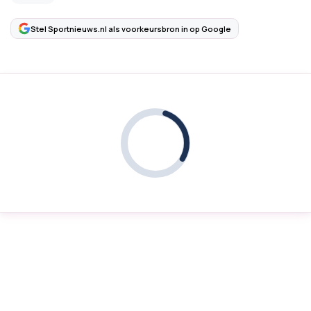
Stel Sportnieuws.nl als voorkeursbron in op Google