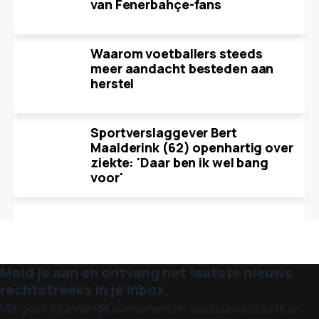
van Fenerbahçe-fans
Waarom voetballers steeds
meer aandacht besteden aan
herstel
Sportverslaggever Bert
Maalderink (62) openhartig over
ziekte: 'Daar ben ik wel bang
voor'
Meld je aan en ontvang het laatste nieuws
rechtstreeks in je inbox.
Mis geen spannende evenementen, exclusieve tickets en