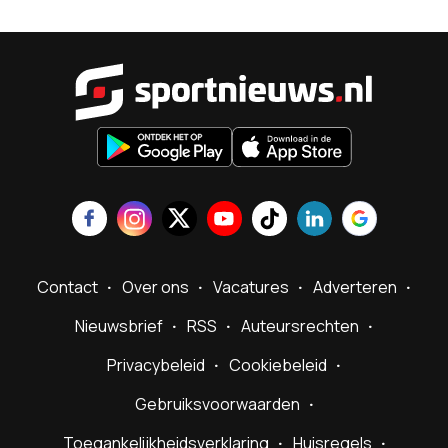
Sportnieu
Contact
Over ons
Vacatures
Adverteren
Nieuwsbrief
RSS
Auteursrechten
Privacybeleid
Cookiebeleid
Gebruiksvoorwaarden
Toegankelijkheidsverklaring
Huisregels