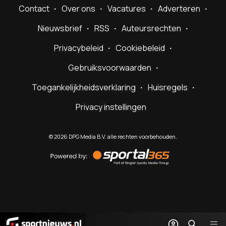
Contact
Over ons
Vacatures
Adverteren
Nieuwsbrief
RSS
Auteursrechten
Privacybeleid
Cookiebeleid
Gebruiksvoorwaarden
Toegankelijkheidsverklaring
Huisregels
Privacy instellingen
©
2026
DPG Media B.V. alle rechten voorbehouden.
Powered
by
Sportal365