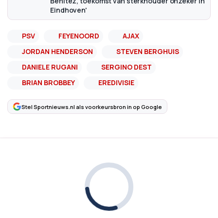
Benítez, toekomst van sterkhouder onzeker in
Eindhoven'
PSV
FEYENOORD
AJAX
JORDAN HENDERSON
STEVEN BERGHUIS
DANIELE RUGANI
SERGINO DEST
BRIAN BROBBEY
EREDIVISIE
Stel Sportnieuws.nl als voorkeursbron in op Google