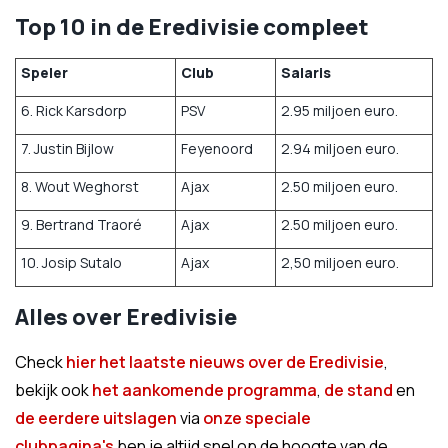
Top 10 in de Eredivisie compleet
Speler
Club
Salaris
6. Rick Karsdorp
PSV
2.95 miljoen euro.
7. Justin Bijlow
Feyenoord
2.94 miljoen euro.
8. Wout Weghorst
Ajax
2.50 miljoen euro.
9. Bertrand Traoré
Ajax
2.50 miljoen euro.
10. Josip Sutalo
Ajax
2,50 miljoen euro.
Alles over Eredivisie
Check
hier het laatste nieuws over de Eredivisie
,
bekijk ook
het aankomende programma
,
de stand
en
de eerdere uitslagen
via
onze speciale
clubpagina's
ben je altijd snel op de hoogte van de