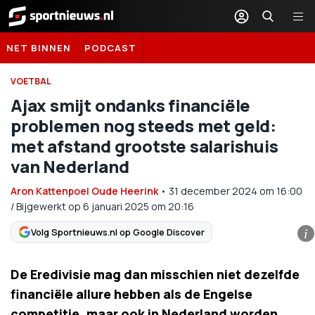
Sportnieuws.nl
NET BINNEN
PODCAST
VOETBAL
Ajax smijt ondanks financiële
problemen nog steeds met geld:
met afstand grootste salarishuis
van Nederland
Aron Kattenpoel Oude Heerink
•
31 december 2024
om
16:00
/
Bijgewerkt op 6 januari 2025 om 20:16
Volg Sportnieuws.nl op Google Discover
i
De Eredivisie mag dan misschien niet dezelfde
financiële allure hebben als de Engelse
competitie, maar ook in Nederland worden