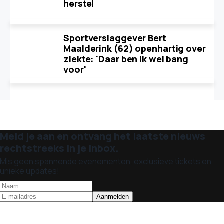
herstel
Sportverslaggever Bert
Maalderink (62) openhartig over
ziekte: 'Daar ben ik wel bang
voor'
Meld je aan en ontvang het laatste nieuws
rechtstreeks in je inbox.
Mis geen spannende evenementen, exclusieve tickets en
unieke updates!