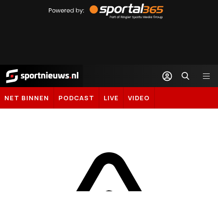
Powered
by
Sportal365
Sportnieuws.nl
NET BINNEN
PODCAST
LIVE
VIDEO