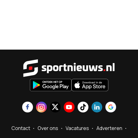
Sportnieu
Contact
Over ons
Vacatures
Adverteren