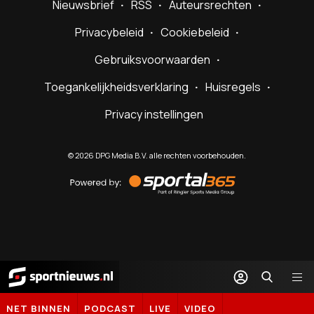
Nieuwsbrief
RSS
Auteursrechten
Privacybeleid
Cookiebeleid
Gebruiksvoorwaarden
Toegankelijkheidsverklaring
Huisregels
Privacy instellingen
©
2026
DPG Media B.V. alle rechten voorbehouden.
Powered
by
Sportal365
Sportnieuws.nl
NET BINNEN
PODCAST
LIVE
VIDEO