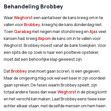
Behandeling Brobbey
Waar
Weghorst
een aantal keer de kans kreeg om in te
vallen voor
Brobbey
, kreeg hij die kans donderdag niet.
Toen
Qarabag
met negen man stond kreeg en
Ajax
veel
kansen had, kreeg
Akpom
de kans om in te vallen voor
Weghorst. Brobbey moest vanaf de bank toekijken. Voor
een spits die op zoek is naar een positieve opsteker,
moet dat een behoorlijke klap geweest zijn.
Dat
Brobbey
snel moet gaan scoren, is een gegeven.
Maar de omgeving mag ook wel een keer in zijn voordeel
gaan spreken. De fases waarin Brobbey speelt, zijn
totaal andere fases dan waar
Weghorst
in de ploeg komt
en het verschil kan maken. Laat Brobbey eens twee keer
achter elkaar staan, met dezelfde mensen om hem heen.