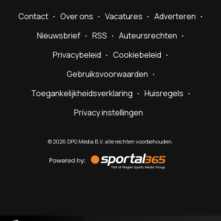
Contact
Over ons
Vacatures
Adverteren
Nieuwsbrief
RSS
Auteursrechten
Privacybeleid
Cookiebeleid
Gebruiksvoorwaarden
Toegankelijkheidsverklaring
Huisregels
Privacy instellingen
©
2026
DPG Media B.V. alle rechten voorbehouden.
Powered
by
Sportal365