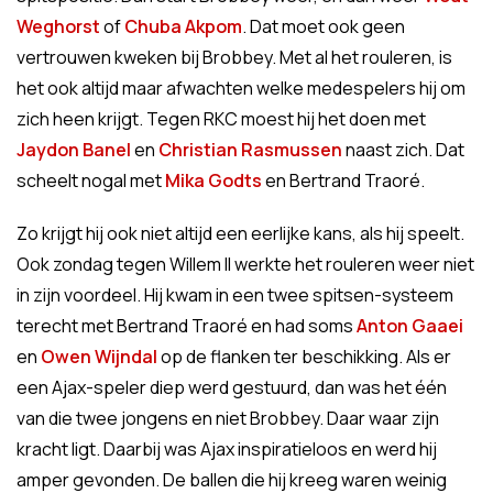
Weghorst
of
Chuba Akpom
. Dat moet ook geen
vertrouwen kweken bij Brobbey. Met al het rouleren, is
het ook altijd maar afwachten welke medespelers hij om
zich heen krijgt. Tegen RKC moest hij het doen met
Jaydon Banel
en
Christian Rasmussen
naast zich. Dat
scheelt nogal met
Mika Godts
en Bertrand Traoré.
Zo krijgt hij ook niet altijd een eerlijke kans, als hij speelt.
Ook zondag tegen Willem II werkte het rouleren weer niet
in zijn voordeel. Hij kwam in een twee spitsen-systeem
terecht met Bertrand Traoré en had soms
Anton Gaaei
en
Owen Wijndal
op de flanken ter beschikking. Als er
een Ajax-speler diep werd gestuurd, dan was het één
van die twee jongens en niet Brobbey. Daar waar zijn
kracht ligt. Daarbij was Ajax inspiratieloos en werd hij
amper gevonden. De ballen die hij kreeg waren weinig