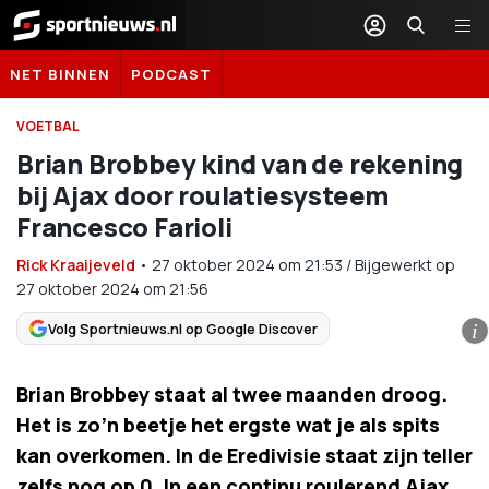
Sportnieuws.nl
NET BINNEN
PODCAST
VOETBAL
Brian Brobbey kind van de rekening
bij Ajax door roulatiesysteem
Francesco Farioli
Rick Kraaijeveld
•
27 oktober 2024
om
21:53
/
Bijgewerkt op
27 oktober 2024 om 21:56
Volg Sportnieuws.nl op Google Discover
i
Brian Brobbey staat al twee maanden droog.
Het is zo’n beetje het ergste wat je als spits
kan overkomen. In de Eredivisie staat zijn teller
zelfs nog op 0. In een continu roulerend Ajax